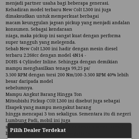
menjadi partner usaha bagi beberapa generasi.
Kehadiran model terbaru New Colt L300 ini juga
dimaksudkan untuk memperkuat berbagai
macam keunggulan jagoan pickup yang menjadi andalan
konsumen. Sebagai kendaraan
niaga, maka pickup ini sangat kuat dengan performa
super tangguh yang melegenda.
Sebab New Colt L300 ini hadir dengan mesin diesel
terbaru 2.268cc dengan model 4N14 -
DOHS 4 Cylinder Inline. Sehingga dengan demikian
mampu menghasilkan tenaga 99,25 ps/
3.500 RPM dengan torsi 200 Nm/100-3.500 RPM 40% lebih
besar daripada model
sebelumnya.
Mampu Angkut Barang Hingga Ton
Mitsubishi Pickup COlt L300 ini disebut juga sebagai
Elsapek yang mampu mengakut barang
hingga mencapai 3 ton sekaligus. Sementara itu di negeri
Lumbung Padi, mobil ini juga
sudah bersertifikat standar Euro dengan mesin diesel
Pilih Dealer Terdekat
berkode 4N14 2.2L 4-silinder segaris 16